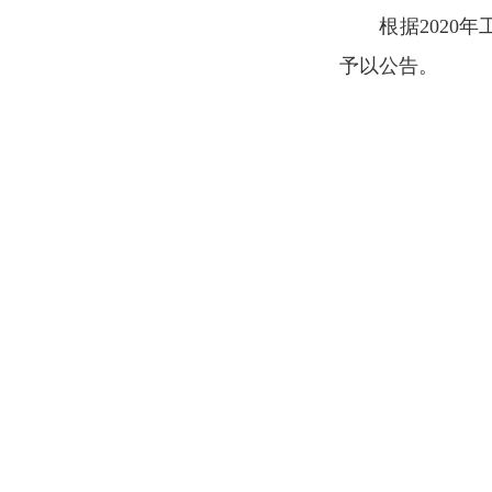
根据202
予以公告。
附件：
1.工程造
2.工程
3.工程
4.工程
5.工程
6.工程