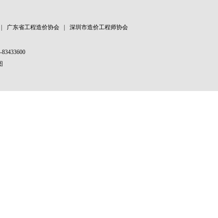
|
广东省工程造价协会
|
深圳市造价工程师协会
83433600
图