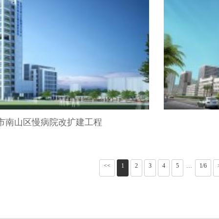
市南山区慢病院改扩建工程
<<
1
2
3
4
5
1/6
···