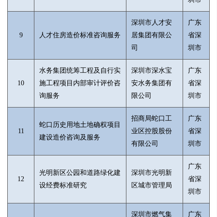
深圳市人才安
广东
9
人才住房造价标准咨询服务
居集团有限公
省深
司
圳市
水务集团统筹工程及自行实
深圳市深水宝
广东
10
施工程项目内部审计评价咨
安水务集团有
省深
询服务
限公司
圳市
招商局蛇口工
广东
蛇口历史用地土地确权项目
11
业区控股股份
省深
建设造价咨询及服务
有限公司
圳市
广东
光明新区公园和道路绿化建
深圳市光明新
12
省深
设经费标准研究
区城市管理局
圳市
深圳市燃气集
广东