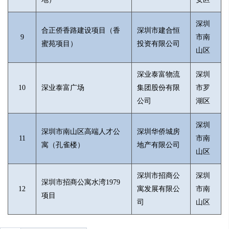
深圳
合正侨香路建设项目（香
深圳市建合恒
9
市南
蜜苑项目）
投资有限公司
山区
深业泰富物流
深圳
10
深业泰富广场
集团股份有限
市罗
公司
湖区
深圳
深圳市南山区高端人才公
深圳华侨城房
11
市南
寓（孔雀楼）
地产有限公司
山区
深圳市招商公
深圳
深圳市招商公寓水湾1979
12
寓发展有限公
市南
项目
司
山区