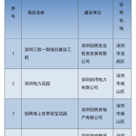
目
序
项目名称
建设单位
所
号
在
地
深圳招商安业
深圳
深圳三联一期项目建设工
1
投资发展有限
市龙
程
公司
岗区
深圳
深圳妈湾电力
2
深圳电力花园
市南
有限公司
山区
深圳
深圳招商房地
3
招商海上世界双玺花园
市南
产有限公司
山区
深圳市锦顺源
深圳