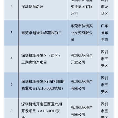
4
深圳锦顺名居
实业集团有限
市龙
公司
华区
东莞市佳畅实
广东
5
东莞卓越绿圆峰花园项目
业投资有限公
省东
司
莞市
深圳
深圳机场开发区（西区）
深圳机场综合
6
市宝
三期房地产项目
开发公司
安区
深圳
深圳机场开发区(西区)四期
深圳机场地产
7
市宝
商业项目(A116-0003地块）
有限公司
安区
深圳机场开发区西区六期
深圳
深圳机场地产
8
开发项目（A116-0011宗
市宝
有限公司
地）
安区