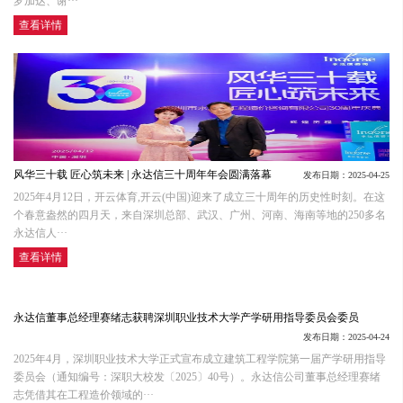
罗加达、谢···
查看详情
风华三十载 匠心筑未来 | 永达信三十周年年会圆满落幕
发布日期：2025-04-25
2025年4月12日，开云体育,开云(中国)迎来了成立三十周年的历史性时刻。在这
个春意盎然的四月天，来自深圳总部、武汉、广州、河南、海南等地的250多名
永达信人···
查看详情
永达信董事总经理赛绪志获聘深圳职业技术大学产学研用指导委员会委员
发布日期：2025-04-24
2025年4月，深圳职业技术大学正式宣布成立建筑工程学院第一届产学研用指导
委员会（通知编号：深职大校发〔2025〕40号）。永达信公司董事总经理赛绪
志凭借其在工程造价领域的···