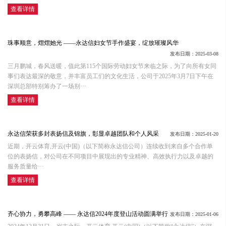
查看详情
珠事顺意，熠熠她光 ——永达信妇女节手作盛宴，绽放璀璨风华
发布日期：2025-03-08
三月鹏城，春风送暖，值此第115个国际劳动妇女节来临之际，为了向所有女同
事们表达最深的敬意，并丰富员工们的文化生活，公司于2025年3月7日下午在
深圳总部特别筹办了一场别···
查看详情
永达信荣获多封表扬信及锦旗，彰显卓越团队和个人风采
发布日期：2025-01-20
近期，开云体育,开云(中国)（以下简称永达信公司）连续收到来自多个合作单
位的表扬信，对公司在不同项目中展现出的专业精神、高效执行力以及卓越的
服务质量给···
查看详情
齐心协力，勇攀高峰 —— 永达信2024年度登山活动圆满举行
发布日期：2025-01-06