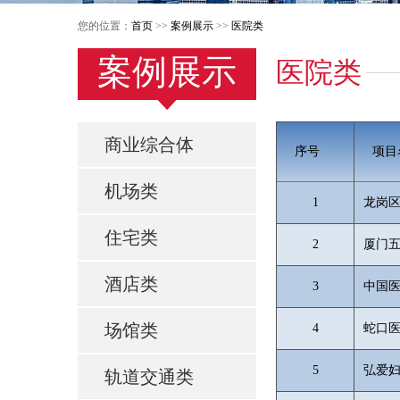
您的位置：
首页
>>
案例展示
>>
医院类
案例展示
医院类
商业综合体
序号
项目
机场类
1
龙岗
住宅类
2
厦门
酒店类
3
中国医
场馆类
4
蛇口
5
弘爱
轨道交通类