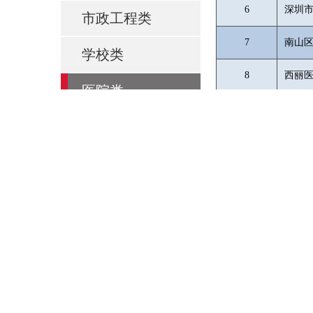
6
深圳
市政工程类
7
南山
学校类
8
西丽
医院类
产业园类
科技研究
友情链接：
|
中华人民共和国住房和城乡建设部
|
深圳市建设工程造价管理站
|
地址：深圳