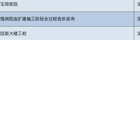
市宝荷医院
区慢病院改扩建施工阶段全过程造价咨询
医院新大楼工程
|
广东省住房和城乡建设厅
|
深圳市住房和建设局
|
中国建设工程造价管理协会
市福田区车公庙创新科技广场一期B栋1408
E-mail：ydxccc@ydxccc.com
电话：0755-
Copyright © 2000-2023 YDXCCC.COM 永达信 版权所有
粤ICP备19146200号-1
XML地
粤公网安备 44030402000855号