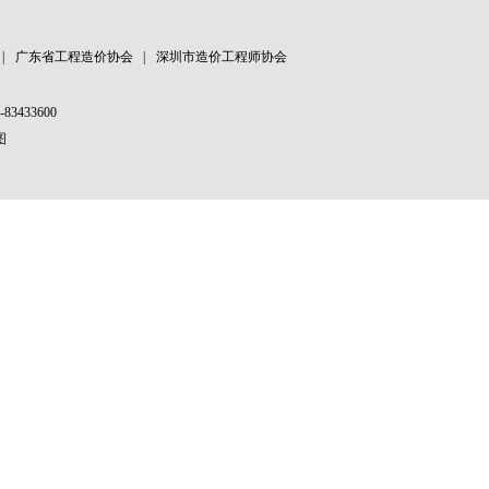
|
广东省工程造价协会
|
深圳市造价工程师协会
83433600
图