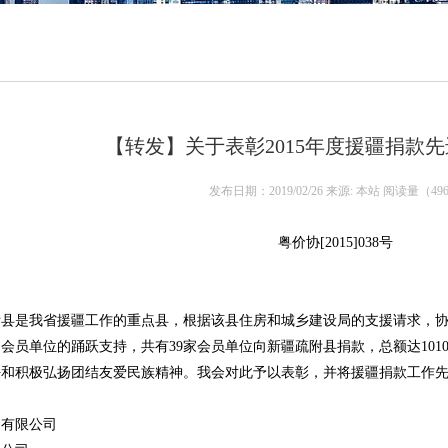
【转发】关于表彰2015年度援疆捐款
发布日期：2019/02/26 来源: 本站 阅读量（
49
粤价协[2015]038号
县是我省援疆工作的重点县，根据该县住房和城乡建设局的支援请求，协会
会员单位的踊跃支持，共有39家会员单位向新疆疏附县捐款，总额达101
任和积极弘扬团结友爱民族精神。我会对此予以表彰，并将援疆捐款工作
询有限公司