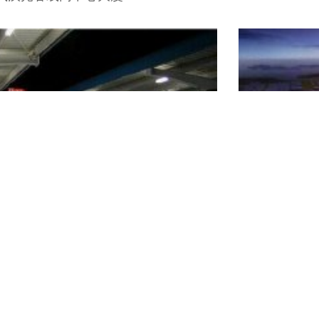
武汉地铁29号线