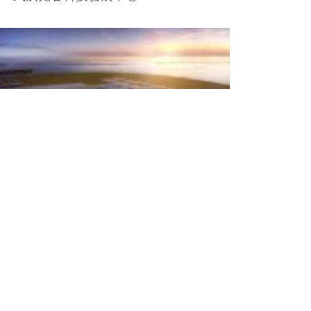
厦门翔安机场