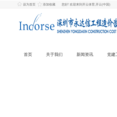
设为首页
添加收藏
您好! 欢迎来到开云体育,开云(中国)
首页
关于我们
新闻资讯
党建