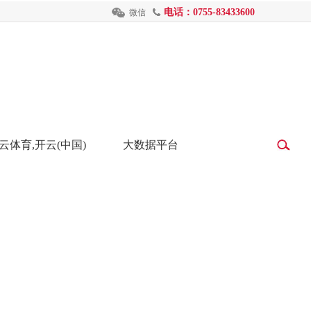
电话：0755-83433600
微信
云体育,开云(中国)
大数据平台