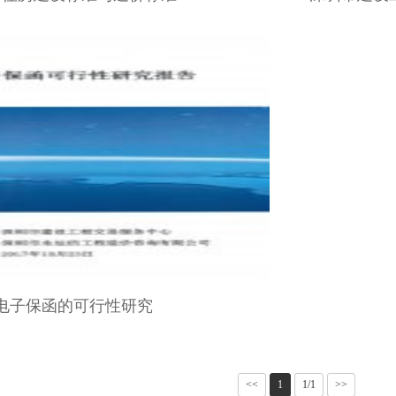
电子保函的可行性研究
<<
1
1/1
>>