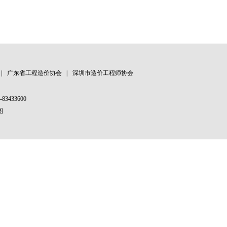
|
广东省工程造价协会
|
深圳市造价工程师协会
83433600
图