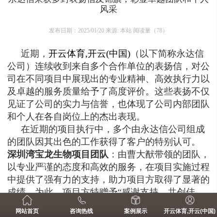
风采
发布日期：2025/01/20 来源: 本站 阅读量（
78
）
近期，
开云体育,开云(中国)
（以下简称
永达信
公司
）连续收到来自多个合作单位的表扬信，对公
司在不同项目中展现出的专业精神、高效执行力以
及卓越的服务质量给予了高度评价。这些表扬不仅
见证了公司的实力与信誉，也体现了公司内部团队
和个人在各自岗位上的杰出表现。
在近期的项目执行中，多个由永达信公司组成
的团队因其出色的工作获得了客户的特别认可。
深圳湾宝龙生物项目团队
：由曹大猷带领的团队，
以专业严谨的态度和高效的服务，在项目实施过程
中提供了强有力的支持，助力项目方取得了显著的
成绩。为此，项目方特赠予
“感谢支持、共创佳
绩、专业严谨、高效服务”的锦旗，表彰该团队的
网站首页
咨询热线
案例展示
开云体育,开云(中国)