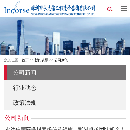
您的位置：
首页
>>
新闻资讯
>>
公司新闻
公司新闻
行业动态
政策法规
公司新闻
永达信荣获多封表扬信及锦旗，彰显卓越团队和个人